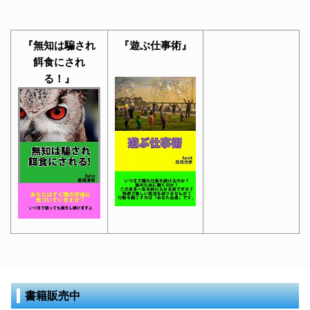
『無知は騙され
『遊ぶ仕事術』
餌食にされ
る！』
書籍販売中