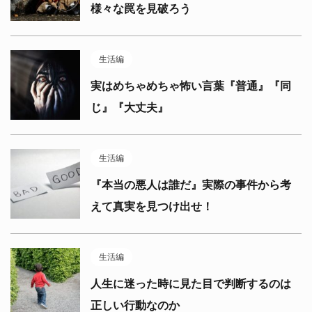
様々な罠を見破ろう
生活編
実はめちゃめちゃ怖い言葉『普通』『同
じ』『大丈夫』
生活編
『本当の悪人は誰だ』実際の事件から考
えて真実を見つけ出せ！
生活編
人生に迷った時に見た目で判断するのは
正しい行動なのか