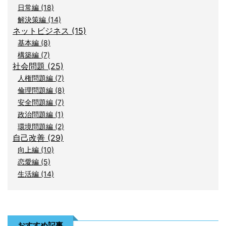
日常編 (18)
解決策編 (14)
ネットビジネス (15)
基本編 (8)
構築編 (7)
社会問題 (25)
人権問題編 (7)
倫理問題編 (8)
安全問題編 (7)
政治問題編 (1)
環境問題編 (2)
自己改善 (29)
向上編 (10)
恋愛編 (5)
生活編 (14)
おすすめ記事